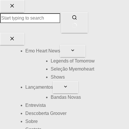
P
u
l
a
r
S
p
e
Emo Heart News
a
m
r
r
Legends of Tomorrow
a
e
Seleção Myemoheart
o
s
Shows
c
u
Lançamentos
o
l
Bandas Novas
n
t
Entrevista
t
a
Descoberta Groover
e
d
Sobre
ú
o