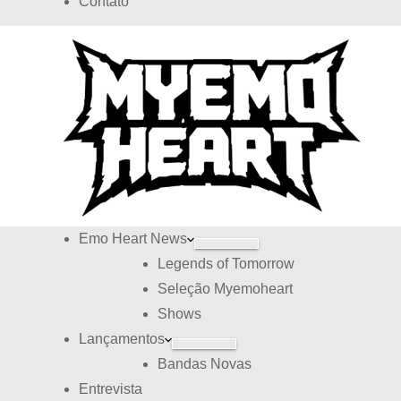
Contato
d
s
o
Emo Heart News
Legends of Tomorrow
Seleção Myemoheart
Shows
Lançamentos
Bandas Novas
Entrevista