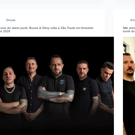
Shows
Em
cone do street punk, Booze & Glory volta a São Paulo em fevereiro
Nile re
de 2026
turnê do