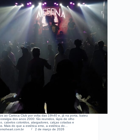
 ao Carioca Club por volta das 19h40 e, já na porta, bateu
ostalgia dos anos 2000: fãs reunidos, lápis de olho
o, cabelos coloridos, alargadores, calças coladas e
s. Mais do que a estética emo, a estética do…
emoheart.com.br
2 de março de 2026