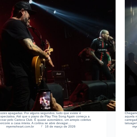
Luzes apagadas. Por alguns segundos, tudo que existe é
Chegamos
expectativa. Até que o piano de Play This Song Again começa a
aquela n
coar pelo Carioca Club. É quase automático, um arrepio coletivo
carregad
ercorre a casa inteira. A cortina se abre devagar…
tatuagen
myemoheart.com.br
16 de março de 2026
my