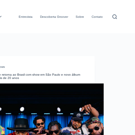
Entrevista
Descoberta Groover
Sobre
Contato
ows
e retorna ao Brasil com show em São Paulo e novo álbum
is de 20 anos