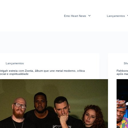
Emo Heart News
Lançamentos
Lançamentos
Sh
trigah estreia com Zoetia, álbum que une metal moderno, crítica
Fishbon
ocial e espiritualidade
após ma