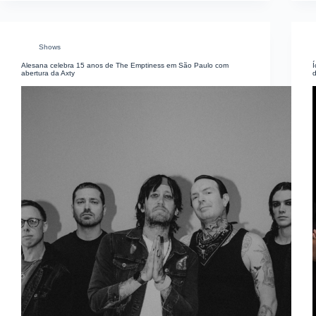
Shows
Alesana celebra 15 anos de The Emptiness em São Paulo com
Í
abertura da Axty