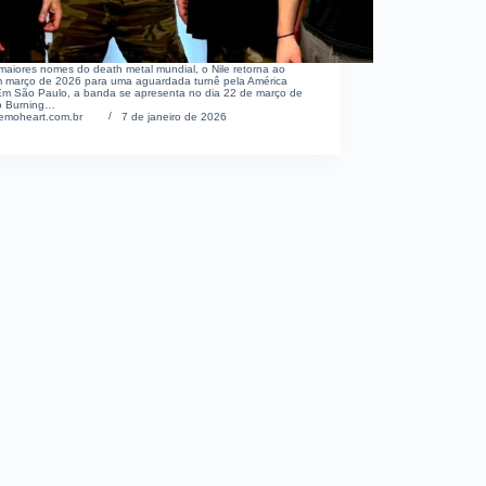
aiores nomes do death metal mundial, o Nile retorna ao
em março de 2026 para uma aguardada turnê pela América
 Em São Paulo, a banda se apresenta no dia 22 de março de
o Burning…
emoheart.com.br
7 de janeiro de 2026