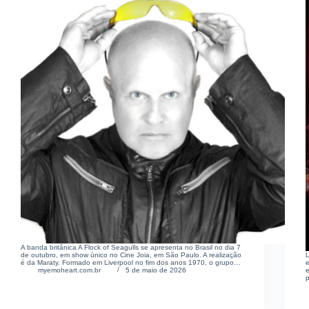
A banda britânica A Flock of Seagulls se apresenta no Brasil no dia 7
de outubro, em show único no Cine Joia, em São Paulo. A realização
é da Maraty. Formado em Liverpool no fim dos anos 1970, o grupo…
myemoheart.com.br
5 de maio de 2026
e
p