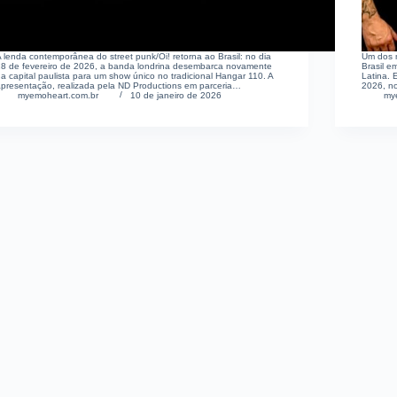
 lenda contemporânea do street punk/Oi! retorna ao Brasil: no dia
Um dos m
28 de fevereiro de 2026, a banda londrina desembarca novamente
Brasil 
a capital paulista para um show único no tradicional Hangar 110. A
Latina.
apresentação, realizada pela ND Productions em parceria…
2026, n
myemoheart.com.br
10 de janeiro de 2026
my