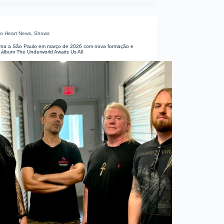
o Heart News
,
Shows
torna a São Paulo em março de 2026 com nova formação e
 álbum The Underworld Awaits Us All