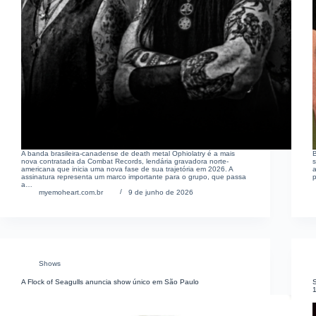
A banda brasileira-canadense de death metal Ophiolatry é a mais
nova contratada da Combat Records, lendária gravadora norte-
americana que inicia uma nova fase de sua trajetória em 2026. A
a
assinatura representa um marco importante para o grupo, que passa
p
a…
myemoheart.com.br
9 de junho de 2026
Shows
A Flock of Seagulls anuncia show único em São Paulo
S