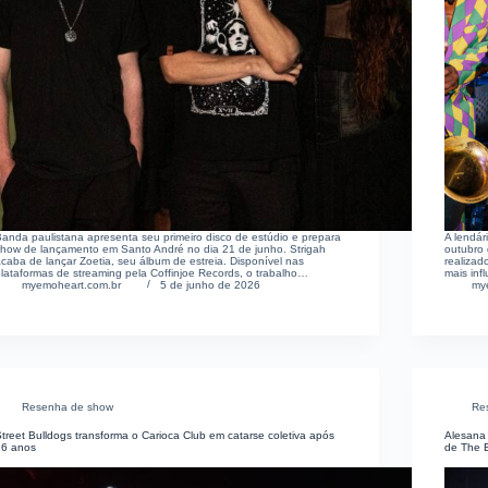
Banda paulistana apresenta seu primeiro disco de estúdio e prepara
A lendá
show de lançamento em Santo André no dia 21 de junho. Strigah
outubro
caba de lançar Zoetia, seu álbum de estreia. Disponível nas
realizad
lataformas de streaming pela Coffinjoe Records, o trabalho…
mais inf
myemoheart.com.br
5 de junho de 2026
my
Resenha de show
Re
treet Bulldogs transforma o Carioca Club em catarse coletiva após
Alesana 
16 anos
de The 