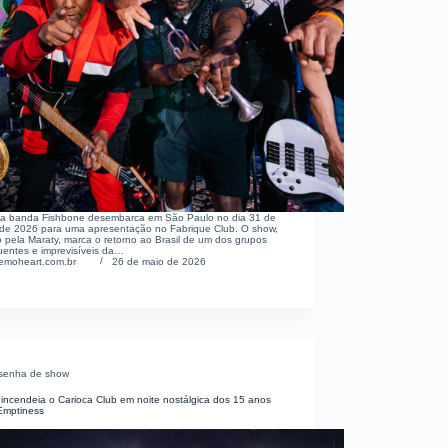
ria banda Fishbone desembarca em São Paulo no dia 31 de
 de 2026 para uma apresentação no Fabrique Club. O show,
o pela Maraty, marca o retorno ao Brasil de um dos grupos
luentes e imprevisíveis da…
emoheart.com.br
26 de maio de 2026
senha de show
incendeia o Carioca Club em noite nostálgica dos 15 anos
Emptiness