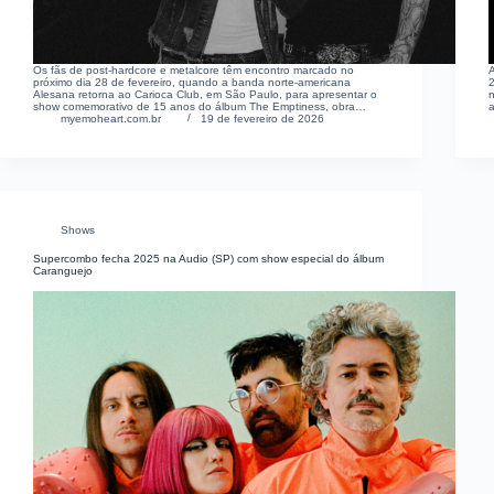
Os fãs de post-hardcore e metalcore têm encontro marcado no
A
próximo dia 28 de fevereiro, quando a banda norte-americana
Alesana retorna ao Carioca Club, em São Paulo, para apresentar o
n
show comemorativo de 15 anos do álbum The Emptiness, obra…
myemoheart.com.br
19 de fevereiro de 2026
Shows
Supercombo fecha 2025 na Audio (SP) com show especial do álbum
Caranguejo