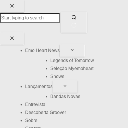
P
u
l
a
r
S
p
e
Emo Heart News
a
m
r
r
Legends of Tomorrow
a
e
Seleção Myemoheart
o
s
Shows
c
u
Lançamentos
o
l
Bandas Novas
n
t
Entrevista
t
a
Descoberta Groover
e
d
Sobre
ú
o