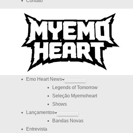
Contato
d
s
o
Emo Heart News
Legends of Tomorrow
Seleção Myemoheart
Shows
Lançamentos
Bandas Novas
Entrevista