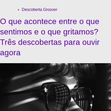
Descoberta Groover
O que acontece entre o que
sentimos e o que gritamos?
Três descobertas para ouvir
agora