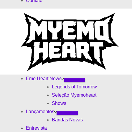
Contato
d
s
o
Emo Heart News
Legends of Tomorrow
Seleção Myemoheart
Shows
Lançamentos
Bandas Novas
Entrevista