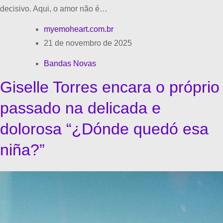
decisivo. Aqui, o amor não é…
myemoheart.com.br
21 de novembro de 2025
Bandas Novas
Giselle Torres encara o próprio
passado na delicada e
dolorosa “¿Dónde quedó esa
niña?”