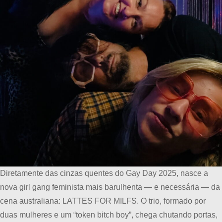
Diretamente das cinzas quentes do Gay Day 2025, nasce a
nova girl gang feminista mais barulhenta — e necessária — da
cena australiana: LATTES FOR MILFS. O trio, formado por
duas mulheres e um “token bitch boy”, chega chutando portas,