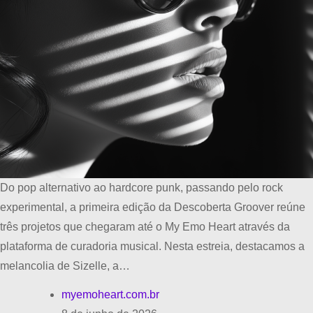
Do pop alternativo ao hardcore punk, passando pelo rock
experimental, a primeira edição da Descoberta Groover reúne
três projetos que chegaram até o My Emo Heart através da
plataforma de curadoria musical. Nesta estreia, destacamos a
melancolia de Sizelle, a…
myemoheart.com.br