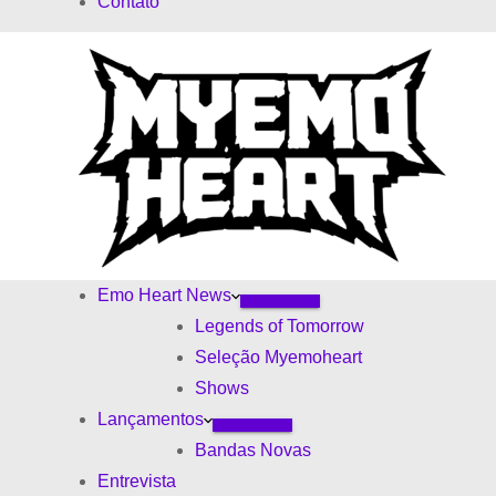
Contato
d
s
o
Emo Heart News
Legends of Tomorrow
Seleção Myemoheart
Shows
Lançamentos
Bandas Novas
Entrevista