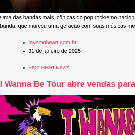
Uma das bandas mais icônicas do pop rock/emo naciona
banda, que marcou uma geração com suas músicas meló
myemoheart.com.br
31 de janeiro de 2025
Emo Heart News
I Wanna Be Tour abre vendas par