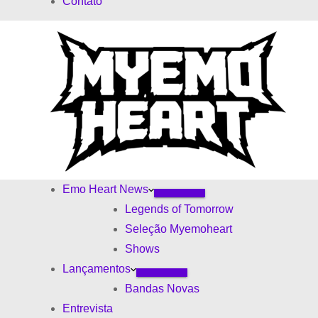
Contato
d
s
o
Emo Heart News
Legends of Tomorrow
Seleção Myemoheart
Shows
Lançamentos
Bandas Novas
Entrevista