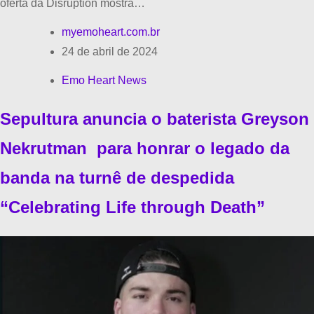
oferta da Disruption mostra…
myemoheart.com.br
24 de abril de 2024
Emo Heart News
Sepultura anuncia o baterista Greyson
Nekrutman para honrar o legado da
banda na turnê de despedida
“Celebrating Life through Death”