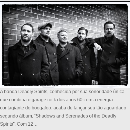
A banda Deadly Spirits, conhecida por sua sonoridade única
que combina o garage rock dos anos 60 com a energia
contagiante do boogaloo, acaba de lançar seu tão aguardado
segundo álbum, “Shadows and Serenades of the Deadly
Spirits”. Com 12…