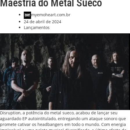
Maestria do Metal Sueco
myemoheart.com.br
24 de abril de 2024
Lançamentos
Disruption, a potência do metal sueco, acabou de lançar seu
aguardado EP autointitulado, entregando um ataque sonoro que
promete cativar os headbangers em todo o mundo. Com energia