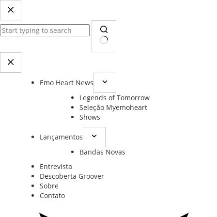
Pular
para
o
conteúdo
Sem
resultados
Emo Heart News
Legends of Tomorrow
Seleção Myemoheart
Shows
Lançamentos
Bandas Novas
Entrevista
Descoberta Groover
Sobre
Contato