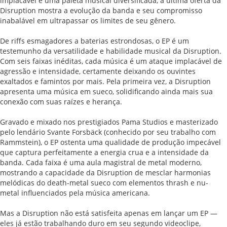
implacável e uma paleta musical diversificada, a última oferta da
Disruption mostra a evolução da banda e seu compromisso
inabalável em ultrapassar os limites de seu gênero.
De riffs esmagadores a baterias estrondosas, o EP é um
testemunho da versatilidade e habilidade musical da Disruption.
Com seis faixas inéditas, cada música é um ataque implacável de
agressão e intensidade, certamente deixando os ouvintes
exaltados e famintos por mais. Pela primeira vez, a Disruption
apresenta uma música em sueco, solidificando ainda mais sua
conexão com suas raízes e herança.
Gravado e mixado nos prestigiados Pama Studios e masterizado
pelo lendário Svante Forsbäck (conhecido por seu trabalho com
Rammstein), o EP ostenta uma qualidade de produção impecável
que captura perfeitamente a energia crua e a intensidade da
banda. Cada faixa é uma aula magistral de metal moderno,
mostrando a capacidade da Disruption de mesclar harmonias
melódicas do death-metal sueco com elementos thrash e nu-
metal influenciados pela música americana.
Mas a Disruption não está satisfeita apenas em lançar um EP —
eles já estão trabalhando duro em seu segundo videoclipe,