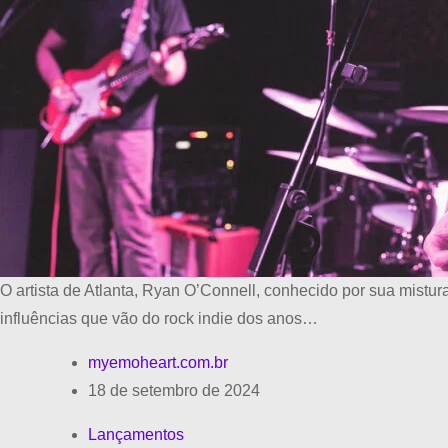
O artista de Atlanta, Ryan O’Connell, conhecido por sua mistur
influências que vão do rock indie dos anos…
myemoheart.com.br
18 de setembro de 2024
Lançamentos