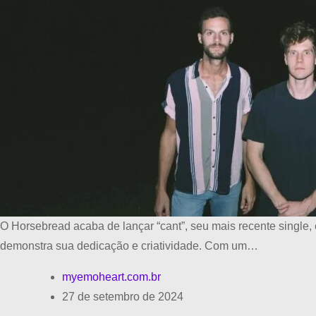
O Horsebread acaba de lançar “cant”, seu mais recente single,
demonstra sua dedicação e criatividade. Com um…
myemoheart.com.br
27 de setembro de 2024