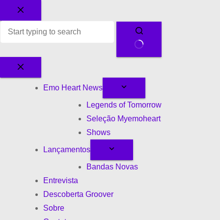
S
e
Emo Heart News
m
r
Legends of Tomorrow
e
Seleção Myemoheart
s
Shows
u
Lançamentos
l
Bandas Novas
t
Entrevista
a
Descoberta Groover
d
Sobre
o