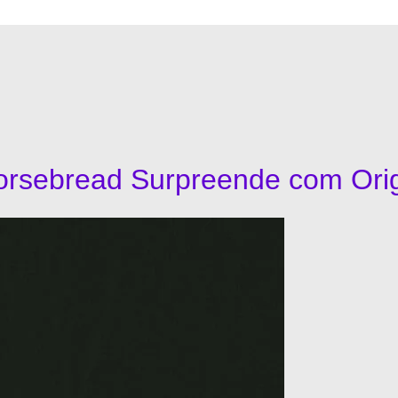
orsebread Surpreende com Orig