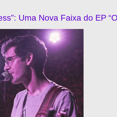
ess”: Uma Nova Faixa do EP “O