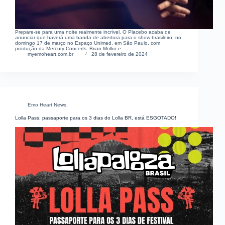
Prepare-se para uma noite realmente incrível. O Placebo acaba de
anunciar que haverá uma banda de abertura para o show brasileiro, no
domingo 17 de março no Espaço Unimed, em São Paulo, com
produção da Mercury Concerts. Brian Molko e…
myemoheart.com.br
28 de fevereiro de 2024
Emo Heart News
Lolla Pass, passaporte para os 3 dias do Lolla BR, está ESGOTADO!