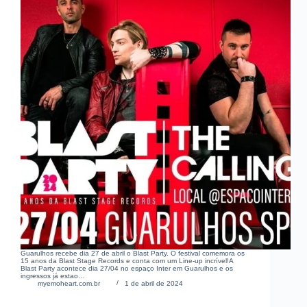
Guarulhos recebe dia 27 de abril o Blast Party. O festival comemora os
15 anos da Blast Stage Records e conta com um Line-up incrível!A
Blast Party acontece dia 27/04 no espaço Inter em Guarulhos e os
ingressos já estao…
myemoheart.com.br
1 de abril de 2024