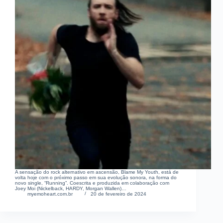
A sensação do rock alternativo em ascensão, Blame My Youth, está de
volta hoje com o próximo passo em sua evolução sonora, na forma do
novo single, “Running”. Coescrita e produzida em colaboração com
Joey Moi (Nickelback, HARDY, Morgan Wallen)…
myemoheart.com.br
20 de fevereiro de 2024