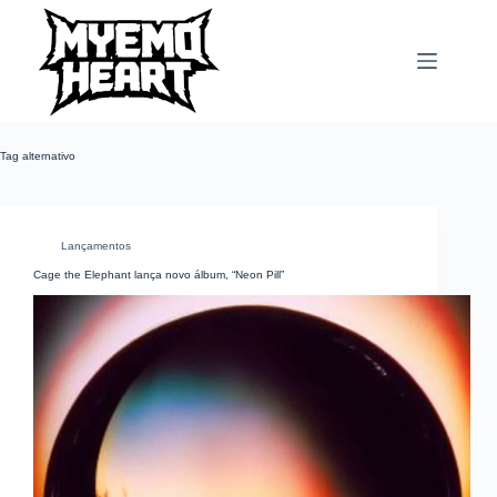
Pular
para
o
conteúdo
Tag
alternativo
Lançamentos
Cage the Elephant lança novo álbum, “Neon Pill”