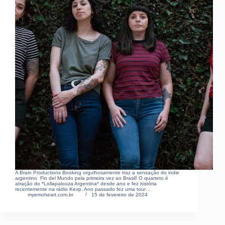
A Brain Productions Booking orgulhosamente traz a sensação do indie
argentino Fin del Mundo pela primeira vez ao Brasil! O quarteto é
atração do *Lollapalooza Argentina* desde ano e fez história
recentemente na rádio Kexp. Ano passado fez uma tour…
myemoheart.com.br
15 de fevereiro de 2024