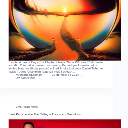
Escute: A banda Cage The Elephant lança “Neon Pill”, seu 6º álbum de
estúdio. O trabalho mostra o sexteto do Kentucky— formado pelos
irmãos Matthew Shultz (vocais) e Brad Shultz (guitarra), Daniel Tichenor
(baixo), Jared Champion (bateria), Nick Bockrath…
myemoheart.com.br
18 de maio de 2024
Um comentário
Emo Heart News
Blast Party recebe The Calling e Fresno em Guarulhos