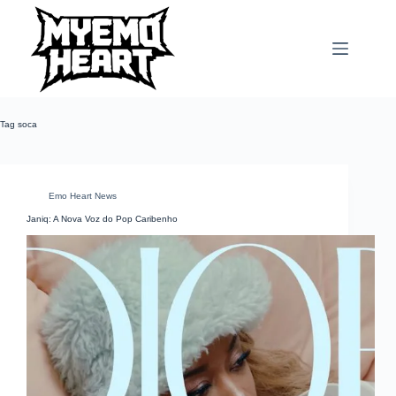
Pular
para
o
conteúdo
Tag
soca
Emo Heart News
Janiq: A Nova Voz do Pop Caribenho