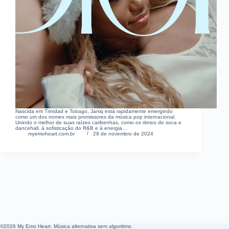
Nascida em Trinidad e Tobago, Janiq está rapidamente emergindo
como um dos nomes mais promissores da música pop internacional.
Unindo o melhor de suas raízes caribenhas, como os ritmos de soca e
dancehall, à sofisticação do R&B e à energia…
myemoheart.com.br
29 de novembro de 2024
©2026 My Emo Heart. Música alternativa sem algoritimo.