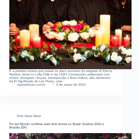
É a primeira música que estará no disco sucessor do elogiado El Efecto
Nodriza; show no Lolla Chile é dia 15/03 Construções ambientais com
ruídos, shoegaze, doçura, introspecção e flora chilena, são elementos
da El Significado de Las Flores, uma…
myemoheart.com.br
6 de março de 2024
Emo Heart News
Fin del Mundo confirma mais dois shows no Brasil: Goiânia (GO) e
Brasília (DF)