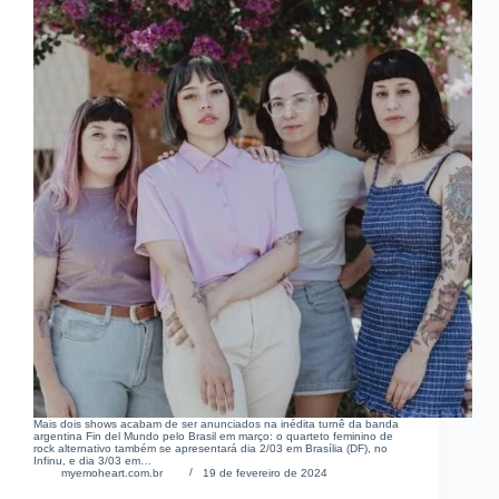
Mais dois shows acabam de ser anunciados na inédita turnê da banda
argentina Fin del Mundo pelo Brasil em março: o quarteto feminino de
rock alternativo também se apresentará dia 2/03 em Brasília (DF), no
Infinu, e dia 3/03 em…
myemoheart.com.br
19 de fevereiro de 2024