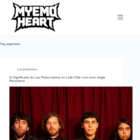
Pular
para
o
conteúdo
Tag
argentina
Lançamentos
El Significado de Las Flores estreia no Lolla Chile com novo single
Recrudece