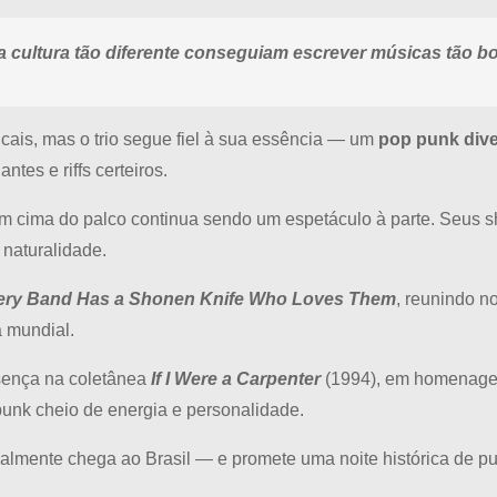
a cultura tão diferente conseguiam escrever músicas tão b
cais, mas o trio segue fiel à sua essência — um
pop punk diver
es e riffs certeiros.
 em cima do palco continua sendo um espetáculo à parte. Se
naturalidade.
ery Band Has a Shonen Knife Who Loves Them
, reunindo 
a mundial.
sença na coletânea
If I Were a Carpenter
(1994), em homenage
punk cheio de energia e personalidade.
mente chega ao Brasil — e promete uma noite histórica de pura 