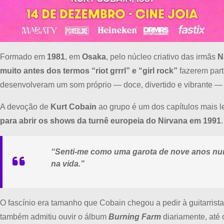
Formado em
1981
, em
Osaka
, pelo núcleo criativo das irmãs
N
muito antes dos termos “riot grrrl” e “girl rock”
fazerem part
desenvolveram um som próprio — doce, divertido e vibrante — 
A devoção de
Kurt Cobain
ao grupo é um dos capítulos mais le
para abrir os shows da turnê europeia do Nirvana em 1991
“Senti-me como uma garota de nove anos num
na vida.”
O fascínio era tamanho que Cobain chegou a pedir à guitarrist
também admitiu ouvir o álbum
Burning Farm
diariamente, até 