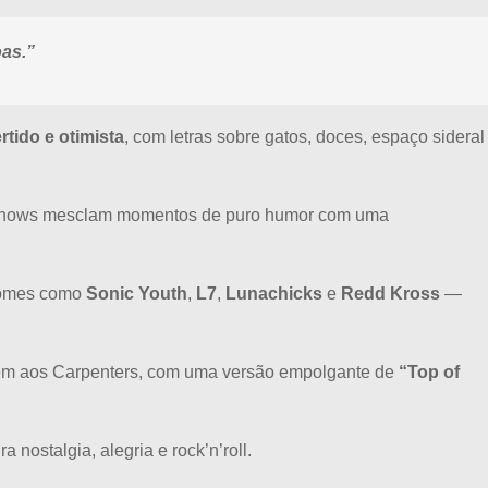
oas.”
tido e otimista
, com letras sobre gatos, doces, espaço sideral
us shows mesclam momentos de puro humor com uma
nomes como
Sonic Youth
,
L7
,
Lunachicks
e
Redd Kross
—
m aos Carpenters, com uma versão empolgante de
“Top of
nostalgia, alegria e rock’n’roll.