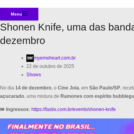
Menu
Shonen Knife, uma das bandas
dezembro
myemoheart.com.br
22 de outubro de 2025
Shows
No dia
14 de dezembro
, o
Cine Joia
, em
São Paulo/SP
, rece
açucarado
, uma mistura de
Ramones com espírito bubbleg
🎟
Ingressos:
https://fastix.com.br/events/shonen-knife