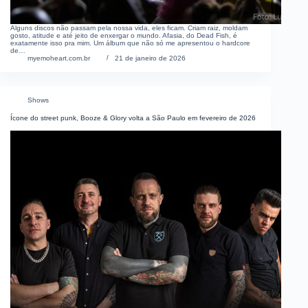
Alguns discos não passam pela nossa vida, eles ficam. Criam raiz, moldam
gosto, atitude e até jeito de enxergar o mundo. Afasia, do Dead Fish, é
exatamente isso pra mim. Um álbum que não só me apresentou o hardcore
de…
myemoheart.com.br
21 de janeiro de 2026
Shows
Ícone do street punk, Booze & Glory volta a São Paulo em fevereiro de 2026