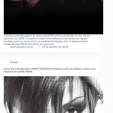
A lenda contemporânea do street punk/Oi! retorna ao Brasil: no dia 28 de
fevereiro de 2026, a banda londrina desembarca novamente na capital
paulista para um show único no tradicional Hangar 110. A apresentação,
realizada pela ND Productions em parceria…
myemoheart.com.br
10 de janeiro de 2026
Shows
Ícone do rock japonês, ANNA TSUCHIYA confirma turnê na América Latina com
músicas do anime NANA