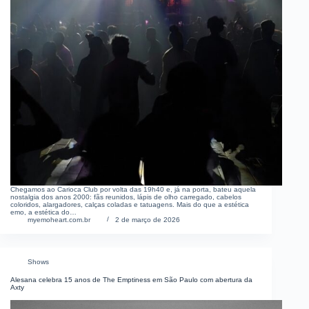
Chegamos ao Carioca Club por volta das 19h40 e, já na porta, bateu aquela
nostalgia dos anos 2000: fãs reunidos, lápis de olho carregado, cabelos
coloridos, alargadores, calças coladas e tatuagens. Mais do que a estética
emo, a estética do…
myemoheart.com.br
2 de março de 2026
Shows
Alesana celebra 15 anos de The Emptiness em São Paulo com abertura da
Axty