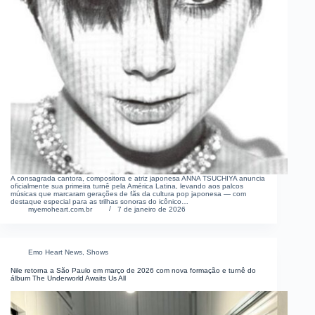
A consagrada cantora, compositora e atriz japonesa ANNA TSUCHIYA anuncia
oficialmente sua primeira turnê pela América Latina, levando aos palcos
músicas que marcaram gerações de fãs da cultura pop japonesa — com
destaque especial para as trilhas sonoras do icônico…
myemoheart.com.br
7 de janeiro de 2026
Emo Heart News
,
Shows
Nile retorna a São Paulo em março de 2026 com nova formação e turnê do
álbum The Underworld Awaits Us All