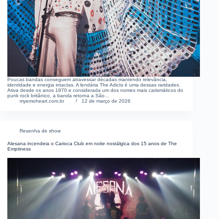
Poucas bandas conseguem atravessar décadas mantendo relevância,
identidade e energia intactas. A lendária The Adicts é uma dessas raridades.
Ativa desde os anos 1970 e considerada um dos nomes mais carismáticos do
punk rock britânico, a banda retorna a São…
myemoheart.com.br
12 de março de 2026
Resenha de show
Alesana incendeia o Carioca Club em noite nostálgica dos 15 anos de The
Emptiness