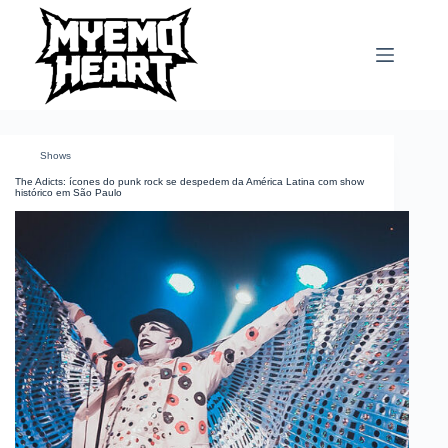
Pular
para
o
conteúdo
Shows
The Adicts: ícones do punk rock se despedem da América Latina com show
histórico em São Paulo