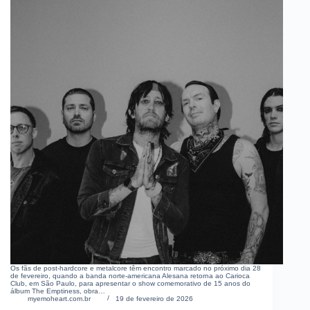
Os fãs de post-hardcore e metalcore têm encontro marcado no próximo dia 28
de fevereiro, quando a banda norte-americana Alesana retorna ao Carioca
Club, em São Paulo, para apresentar o show comemorativo de 15 anos do
álbum The Emptiness, obra…
myemoheart.com.br
19 de fevereiro de 2026