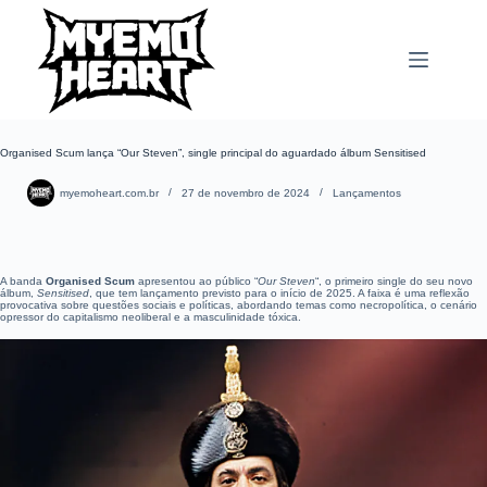
Pular
para
o
conteúdo
Organised Scum lança “Our Steven”, single principal do aguardado álbum Sensitised
myemoheart.com.br
27 de novembro de 2024
Lançamentos
A banda
Organised Scum
apresentou ao público “
Our Steven
“, o primeiro single do seu novo
álbum,
Sensitised
, que tem lançamento previsto para o início de 2025. A faixa é uma reflexão
provocativa sobre questões sociais e políticas, abordando temas como necropolítica, o cenário
opressor do capitalismo neoliberal e a masculinidade tóxica.