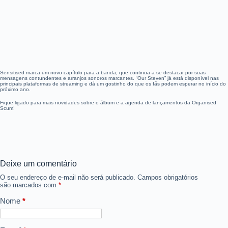
Sensitised marca um novo capítulo para a banda, que continua a se destacar por suas
mensagens contundentes e arranjos sonoros marcantes. “Our Steven” já está disponível nas
principais plataformas de streaming e dá um gostinho do que os fãs podem esperar no início do
próximo ano.
Fique ligado para mais novidades sobre o álbum e a agenda de lançamentos da Organised
Scum!
Deixe um comentário
O seu endereço de e-mail não será publicado.
Campos obrigatórios
são marcados com
*
Nome
*