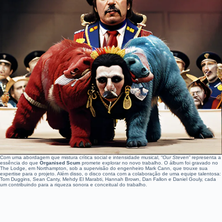
Com uma abordagem que mistura crítica social e intensidade musical, “
Our Steven
” representa a
essência do que
Organised Scum
promete explorar no novo trabalho. O álbum foi gravado no
The Lodge, em Northampton, sob a supervisão do engenheiro Mark Cann, que trouxe sua
expertise para o projeto. Além disso, o disco conta com a colaboração de uma equipe talentosa:
Tom Duggins, Sean Canty, Mehdy El Marabti, Hannah Brown, Dan Fallon e Daniel Gouly, cada
um contribuindo para a riqueza sonora e conceitual do trabalho.