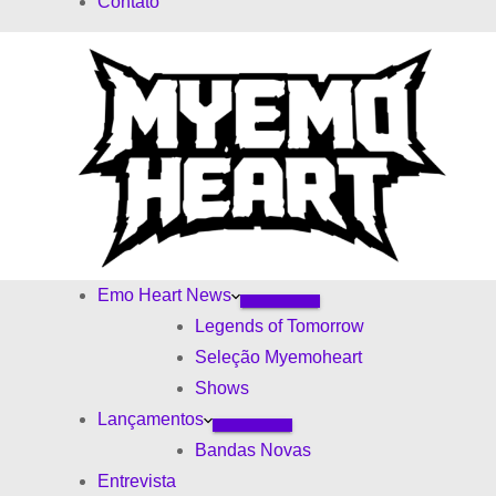
Contato
d
s
o
Emo Heart News
Legends of Tomorrow
Seleção Myemoheart
Shows
Lançamentos
Bandas Novas
Entrevista