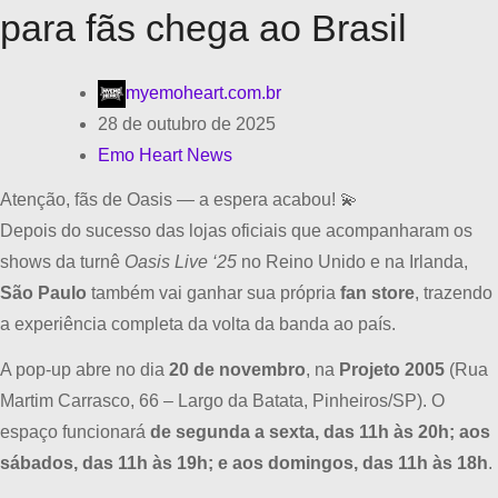
para fãs chega ao Brasil
myemoheart.com.br
28 de outubro de 2025
Emo Heart News
Atenção, fãs de Oasis — a espera acabou! 💫
Depois do sucesso das lojas oficiais que acompanharam os
shows da turnê
Oasis Live ‘25
no Reino Unido e na Irlanda,
São Paulo
também vai ganhar sua própria
fan store
, trazendo
a experiência completa da volta da banda ao país.
A pop-up abre no dia
20 de novembro
, na
Projeto 2005
(Rua
Martim Carrasco, 66 – Largo da Batata, Pinheiros/SP). O
espaço funcionará
de segunda a sexta, das 11h às 20h; aos
sábados, das 11h às 19h; e aos domingos, das 11h às 18h
.