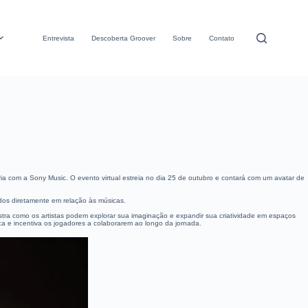
Entrevista
Descoberta Groover
Sobre
Contato
ia com a Sony Music. O evento virtual estreia no dia 25 de outubro e contará com um avatar de
dos diretamente em relação às músicas.
stra como os artistas podem explorar sua imaginação e expandir sua criatividade em espaços
ica e incentiva os jogadores a colaborarem ao longo da jornada.