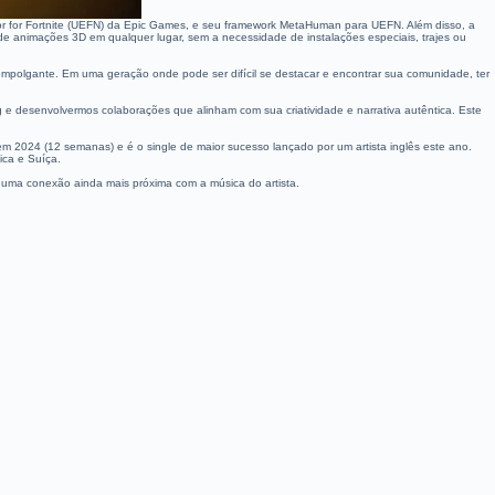
itor for Fortnite (UEFN) da Epic Games, e seu framework MetaHuman para UEFN. Além disso, a
e animações 3D em qualquer lugar, sem a necessidade de instalações especiais, trajes ou
empolgante. Em uma geração onde pode ser difícil se destacar e encontrar sua comunidade, ter
 e desenvolvermos colaborações que alinham com sua criatividade e narrativa autêntica. Este
m 2024 (12 semanas) e é o single de maior sucesso lançado por um artista inglês este ano.
ica e Suíça.
r uma conexão ainda mais próxima com a música do artista.