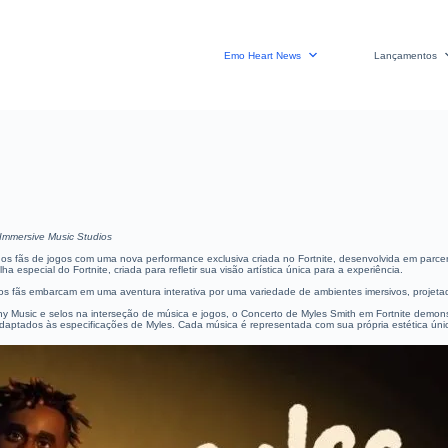
Emo Heart News
Lançamentos
Immersive Music Studios
 os fãs de jogos com uma nova performance exclusiva criada no Fortnite, desenvolvida em parcer
especial do Fortnite, criada para refletir sua visão artística única para a experiência.
os fãs embarcam em uma aventura interativa por uma variedade de ambientes imersivos, projeta
ny Music e selos na interseção de música e jogos, o Concerto de Myles Smith em Fortnite demon
de adaptados às especificações de Myles. Cada música é representada com sua própria estética ún