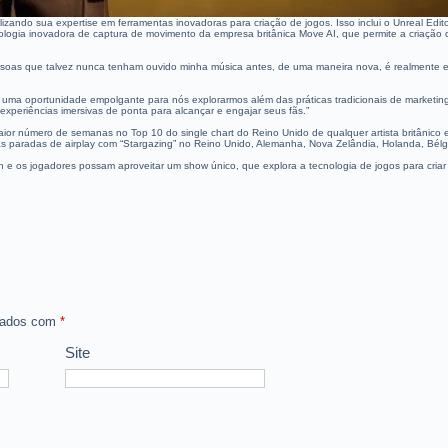
izando sua expertise em ferramentas inovadoras para criação de jogos. Isso inclui o Unreal Ed
ogia inovadora de captura de movimento da empresa britânica Move AI, que permite a criação d
 pessoas que talvez nunca tenham ouvido minha música antes, de uma maneira nova, é realmente 
 uma oportunidade empolgante para nós explorarmos além das práticas tradicionais de marketing
xperiências imersivas de ponta para alcançar e engajar seus fãs.”
or número de semanas no Top 10 do single chart do Reino Unido de qualquer artista britânico e
as paradas de airplay com “Stargazing” no Reino Unido, Alemanha, Nova Zelândia, Holanda, Bélg
th e os jogadores possam aproveitar um show único, que explora a tecnologia de jogos para cria
rcados com
*
Site