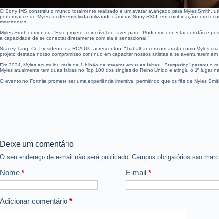
O Sony IMS construiu o mundo totalmente realizado e um avatar avançado para Myles Smith, util
performance de Myles foi desenvolvida utilizando câmeras Sony RX0II em combinação com tecnol
marcadores.
Myles Smith comentou: “Este projeto foi incrível de fazer parte. Poder me conectar com fãs e
a capacidade de se conectar diretamente com ela é sensacional.”
Stacey Tang, Co-Presidente da RCA UK, acrescentou: “Trabalhar com um artista como Myles cria
projeto destaca nosso compromisso contínuo em capacitar nossos artistas a se aventurarem em e
Em 2024, Myles acumulou mais de 1 bilhão de streams em suas faixas. “Stargazing” passou o mai
Myles atualmente tem duas faixas no Top 100 dos singles do Reino Unido e atingiu o 1º lugar n
O evento no Fortnite promete ser uma experiência imersiva, permitindo que os fãs de Myles Smi
Deixe um comentário
O seu endereço de e-mail não será publicado.
Campos obrigatórios são ma
Nome
*
E-mail
*
Adicionar comentário
*