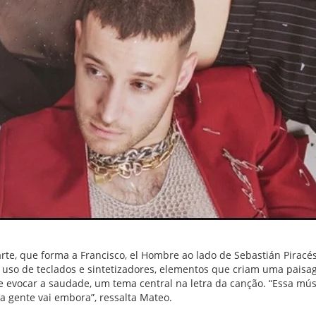
arte, que forma a Francisco, el Hombre ao lado de Sebastián Piracé
 uso de teclados e sintetizadores, elementos que criam uma paisag
ocar a saudade, um tema central na letra da canção. “Essa música
 a gente vai embora”, ressalta Mateo.