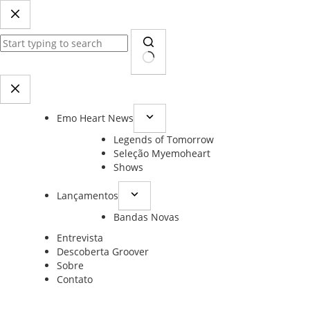
Pular
para
o
conteúdo
Sem
resultados
Emo Heart News
Legends of Tomorrow
Seleção Myemoheart
Shows
Lançamentos
Bandas Novas
Entrevista
Descoberta Groover
Sobre
Contato