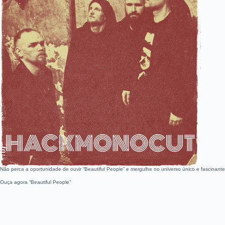
Não perca a oportunidade de ouvir “Beautiful People” e mergulhe no universo único e fascinan
Ouça agora “Beautiful People”