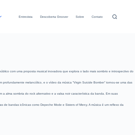
Entrevista
Descoberta Groover
Sobre
Contato
úblico com uma proposta musical inovadora que explora o lado mais sombrio e introspectivo do
m profundamente melancólico, e o vídeo da música “Virgin Suicide Bomber” tornou-se uma das
alma sombria do rock alternativo e a valsa noir característica da banda. Em suas
ias de bandas icônicas como Depeche Mode e Sisters of Mercy. A música é um reflexo da