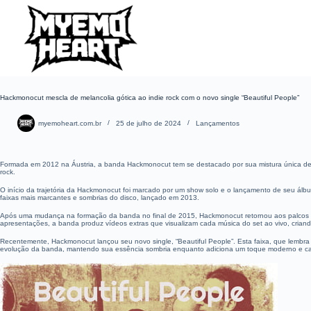
Pular
para
o
conteúdo
Hackmonocut mescla de melancolia gótica ao indie rock com o novo single “Beautiful People”
myemoheart.com.br
25 de julho de 2024
Lançamentos
Formada em 2012 na Áustria, a banda Hackmonocut tem se destacado por sua mistura única de me
rock.
O início da trajetória da Hackmonocut foi marcado por um show solo e o lançamento de seu ál
faixas mais marcantes e sombrias do disco, lançado em 2013.
Após uma mudança na formação da banda no final de 2015, Hackmonocut retornou aos palcos com
apresentações, a banda produz vídeos extras que visualizam cada música do set ao vivo, criand
Recentemente, Hackmonocut lançou seu novo single, “Beautiful People”. Esta faixa, que lembr
evolução da banda, mantendo sua essência sombria enquanto adiciona um toque moderno e ca