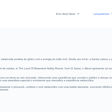
Emo Heart News
Lançamentos
lancolia sombria do gótico com a energia do indie rock. Desde seu início, a banda cativou o p
bum de estreia, In The Land Of Basement Hobby Rooms. Com 11 faixas, o álbum apresenta um so
 um show ao vivo renovado, oferecendo uma experiência que convida o público a dançar com a 
o uma atmosfera especial e envolvente que intensifica a experiência melancólica.
a bastante o pós-punk, combina o rock melancólico com uma batida dançante, evocando influênc
tivante.