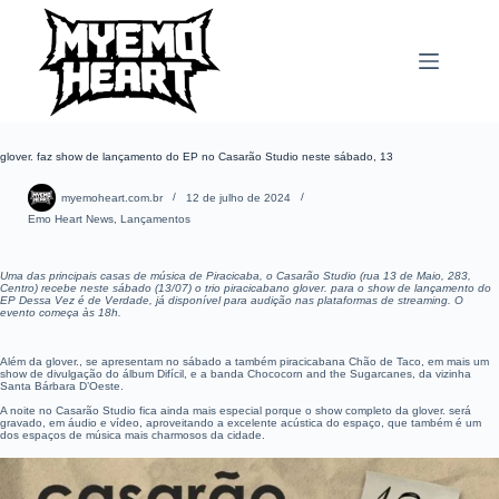
Pular
para
o
conteúdo
glover. faz show de lançamento do EP no Casarão Studio neste sábado, 13
myemoheart.com.br
12 de julho de 2024
Emo Heart News
,
Lançamentos
Uma das principais casas de música de Piracicaba, o Casarão Studio (rua 13 de Maio, 283,
Centro) recebe neste sábado (13/07) o trio piracicabano glover. para o show de lançamento do
EP Dessa Vez é de Verdade, já disponível para audição nas plataformas de streaming. O
evento começa às 18h.
Além da glover., se apresentam no sábado a também piracicabana Chão de Taco, em mais um
show de divulgação do álbum Difícil, e a banda Chococorn and the Sugarcanes, da vizinha
Santa Bárbara D’Oeste.
A noite no Casarão Studio fica ainda mais especial porque o show completo da glover. será
gravado, em áudio e vídeo, aproveitando a excelente acústica do espaço, que também é um
dos espaços de música mais charmosos da cidade.