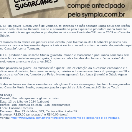
O EP da glover., Dessa Vez é de Verdade, foi lançado no mês passado (ouça aqui) pelo recém-
criado selo Casarão Records, criado e administrado pelo experiente produtor Franco Torrezan,
uma referência em gravações e produções musicais em Piracicaba/SP desde 2009 no Casarão
Stúdio.
“Estamos muito felizes em produzir esse evento, pois tivemos muitos feedbacks positivos das
músicas desde o lançamento. Agora a ideia é ver todo mundo curtindo e cantando juntinho aqui
no Casarão”, conta Torrezan.
O EP, produzido no Casarão Studio (gravado, mixado e masterizado por Franco Torrezan), tem
cinco faixas cantadas em português, inspiradas pelas bandas do chamado “emo revival” do
meio-oeste americano dos anos 2010.
Nas palavras da glover., as músicas “são quase uma celebração do bucolismo enfadonho e o
clima seco do interior, bem como os amigos, paixões e todas as aventuras do prólogo dos 20 e
poucos anos” do trio, formado por Felipo Ivanes (guitarra), Leo Luca (bateria) e Otávio Aguiar
(baixo).
Todas as faixas escritas e executadas pela glover. Os vocais em grupo também foram gravados
no Casarão Music Studio, com participação especial de Julia Campacci (Chão de Taco).
SERVIÇO
Casarão Records apresenta glover. ao vivo
Data: 13 de julho de 2024 (sábado)
Horário: 18h (abertura da casa | 23h (encerramento)
Local: Casarão Records
Endereço: Rua 13 de Maio, 383, Centro – Piracicaba/SP
Ingresso: R$25,00 (antecipado) e R$40,00 (porta)
Venda:
http://www.sympla.com.br/evento/glover-lancamento-ep-dessa-vez-e-de-verdade
.