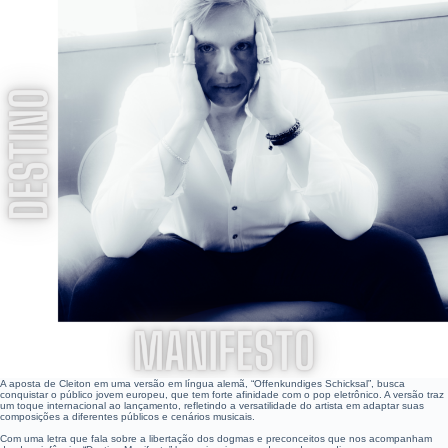
A aposta de Cleiton em uma versão em língua alemã, “Offenkundiges Schicksal”, busca
conquistar o público jovem europeu, que tem forte afinidade com o pop eletrônico. A versão traz
um toque internacional ao lançamento, refletindo a versatilidade do artista em adaptar suas
composições a diferentes públicos e cenários musicais.
Com uma letra que fala sobre a libertação dos dogmas e preconceitos que nos acompanham