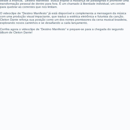
desde a infância, “Destino Manifesto” busca inspirar a mudança de paradigmas e promover uma
transformação pessoal de dentro para fora. É um chamado à liberdade individual, um convite
para quebrar as correntes que nos limitam.
O videoclipe de “Destino Manifesto” já está disponível e complementa a mensagem da música
com uma produção visual impactante, que traduz a estética eletrônica e futurista da canção.
Cleiton Dante reforça sua posição como um dos nomes promissores da cena musical brasileira,
explorando novos caminhos e se desafiando a cada lançamento.
Confira agora o videoclipe de “Destino Manifesto” e prepare-se para a chegada do segundo
álbum de Cleiton Dante!