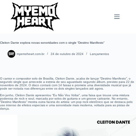
Pular
para
o
conteúdo
Cleiton Dante explora novas sonoridades com o single “Destino Manifesto”
myemoheart.com.br
24 de outubro de 2024
Lançamentos
O cantor e compositor solo de Brasília, Cleiton Dante, acaba de lançar “Destino Manifesto”, o
segundo single que antecede a estreia de seu aguardado segundo álbum, previsto para 22 de
novembro de 2024. O disco contará com 14 faixas e promete uma diversidade musical que já
pode ser notada nas diferenças entre os dois singles lançados até agora.
Em junho, Cleiton Dante apresentou “Eu Não Vou Voltar”, uma faixa que trouxe uma mistura
poderosa de rock e soul, marcada por solos de guitarra e um groove cativante. No entanto,
“Destino Manifesto” mostra outra faceta do artista: um pop rock eletrônico que se destaca pelo
uso intenso de efeitos especiais e uma sonoridade mais moderna, voltada para as pistas de
dança.