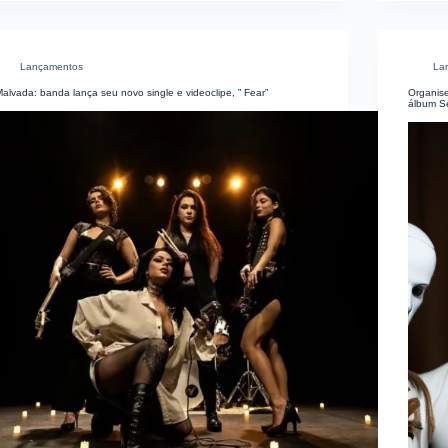
Lançamentos
La
alvada: banda lança seu novo single e videoclipe, ” Fear”
Organise
álbum Se