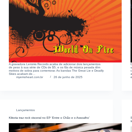
A gravadora Lemmis Records acaba de adicionar dois lançamentos
de peso à sua série de CDs de $5, e os fãs de música pesada têm
motivos de sobra para comemorar. As bandas The Great Lie e Deadly
Skies acabam de…
myemoheart.com.br
26 de junho de 2025
Lançamentos
Klitoria traz rock visceral no EP ‘Entre o Chão e o Assoalho’