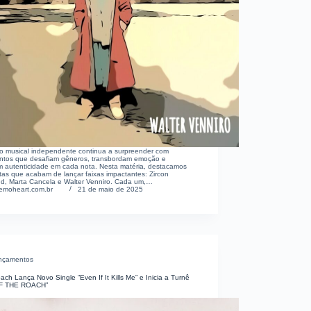
io musical independente continua a surpreender com
ntos que desafiam gêneros, transbordam emoção e
m autenticidade em cada nota. Nesta matéria, destacamos
istas que acabam de lançar faixas impactantes: Zircon
d, Marta Cancela e Walter Venniro. Cada um,…
emoheart.com.br
21 de maio de 2025
nçamentos
ch Lança Novo Single “Even If It Kills Me” e Inicia a Turnê
OF THE ROACH”