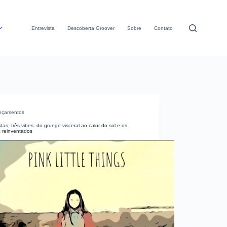
Entrevista
Descoberta Groover
Sobre
Contato
nçamentos
istas, três vibes: do grunge visceral ao calor do sol e os
s reinventados