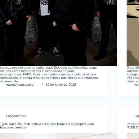
Das ruas empoeiradas de Lutherstadt Eisleben, na Alemanha, surge
O cenár
uma das vozes mais ousadas e incendiárias do punk
lançame
contemporâneo: FÄEX. Com uma trajetória marcada pela rebeldia e
entrega
autenticidade, a banda ressurge com força total desde sua retomada
três art
em janeiro de…
Skyeban
myemoheart.com.br
16 de junho de 2025
my
Lançamentos
La
Sujera lança álbum de estreia East Side Bomba e se prepara para
Papa Roa
show com Lionheart
“RISE 