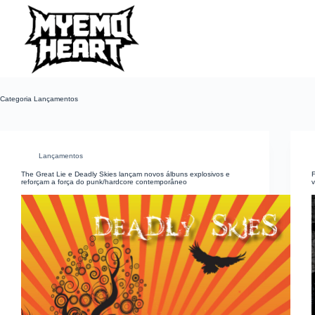
Pular
para
o
conteúdo
Categoria
Lançamentos
Lançamentos
The Great Lie e Deadly Skies lançam novos álbuns explosivos e
reforçam a força do punk/hardcore contemporâneo