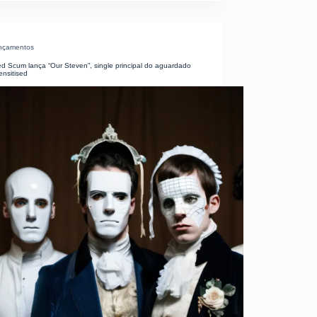
nçamentos
d Scum lança “Our Steven”, single principal do aguardado
nsitised