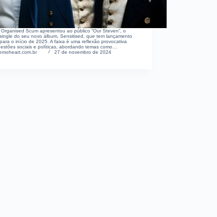
 Organised Scum apresentou ao público “Our Steven“, o
 single do seu novo álbum, Sensitised, que tem lançamento
 para o início de 2025. A faixa é uma reflexão provocativa
estões sociais e políticas, abordando temas como…
emoheart.com.br
27 de novembro de 2024