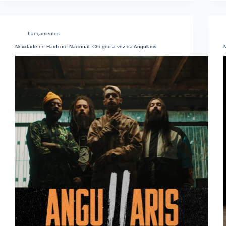
Lançamentos
Novidade no Hardcore Nacional: Chegou a vez da Angullaris!
M