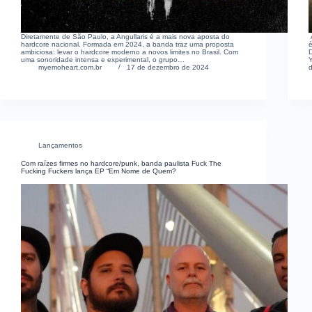
Diretamente de São Paulo, a Angullaris é a mais nova aposta do
hardcore nacional. Formada em 2024, a banda traz uma proposta
ambiciosa: levar o hardcore moderno a novos limites no Brasil. Com
D
uma sonoridade intensa e experimental, o grupo…
Y
myemoheart.com.br
17 de dezembro de 2024
d
Lançamentos
Com raízes firmes no hardcore/punk, banda paulista Fuck The
Fucking Fuckers lança EP “Em Nome de Quem?