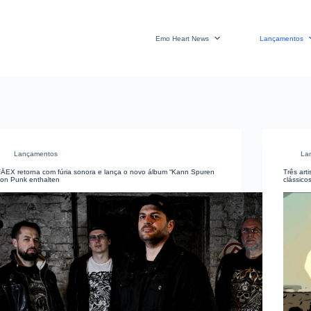
Emo Heart News
Lançamentos
Lançamentos
La
FÄEX retorna com fúria sonora e lança o novo álbum “Kann Spuren
Três art
von Punk enthalten
clássico