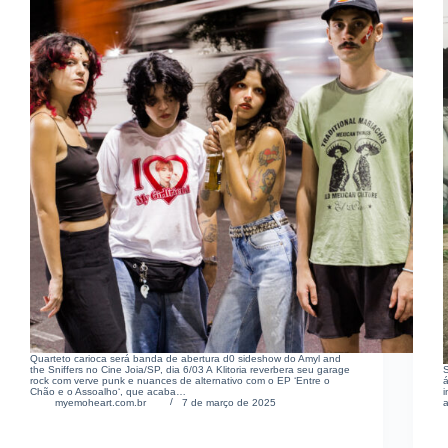
Quarteto carioca será banda de abertura d0 sideshow do Amyl and
the Sniffers no Cine Joia/SP, dia 6/03 A Klitoria reverbera seu garage
S
rock com verve punk e nuances de alternativo com o EP ‘Entre o
Chão e o Assoalho‘, que acaba…
myemoheart.com.br
7 de março de 2025