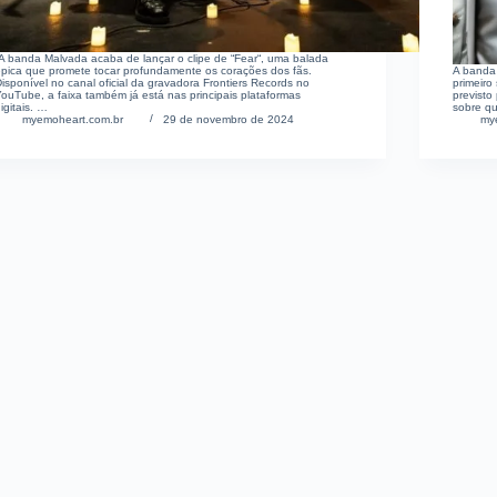
A banda Malvada acaba de lançar o clipe de “Fear“, uma balada
épica que promete tocar profundamente os corações dos fãs.
A banda
isponível no canal oficial da gravadora Frontiers Records no
primeiro
ouTube, a faixa também já está nas principais plataformas
previsto
igitais. …
sobre qu
myemoheart.com.br
29 de novembro de 2024
my