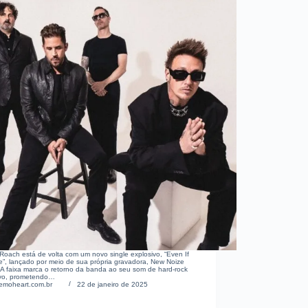
oach está de volta com um novo single explosivo, “Even If
 Me”, lançado por meio de sua própria gravadora, New Noize
A faixa marca o retorno da banda ao seu som de hard-rock
tivo, prometendo…
emoheart.com.br
22 de janeiro de 2025