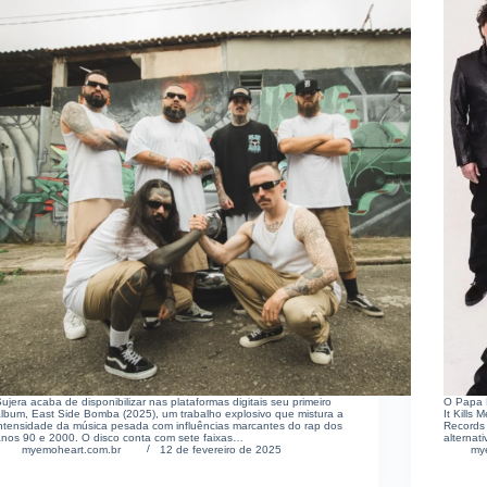
ujera acaba de disponibilizar nas plataformas digitais seu primeiro
O Papa R
álbum, East Side Bomba (2025), um trabalho explosivo que mistura a
It Kills
intensidade da música pesada com influências marcantes do rap dos
Records 
anos 90 e 2000. O disco conta com sete faixas…
alterna
myemoheart.com.br
12 de fevereiro de 2025
my