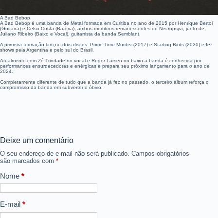
A Bad Bebop
A Bad Bebop é uma banda de Metal formada em Curitiba no ano de 2015 por Henrique Bertol
(Guitarra) e Celso Costa (Bateria), ambos membros remanescentes do Necropsya, junto de
Juliano Ribeiro (Baixo e Vocal), guitarrista da banda Semblant.
A primeira formação lançou dois discos: Prime Time Murder (2017) e Starting Riots (2020) e fez
shows pela Argentina e pelo sul do Brasil.
Atualmente com Zé Trindade no vocal e Roger Larsen no baixo a banda é conhecida por
performances ensurdecedoras e enérgicas e prepara seu próximo lançamento para o ano de
2024.
Completamente diferente de tudo que a banda já fez no passado, o terceiro álbum reforça o
compromisso da banda em subverter o óbvio.
Deixe um comentário
O seu endereço de e-mail não será publicado.
Campos obrigatórios
são marcados com
*
Nome
*
E-mail
*