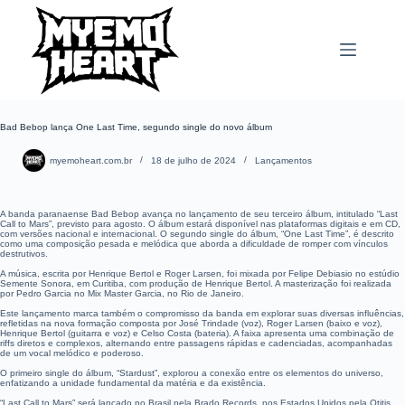
Pular
para
o
conteúdo
Bad Bebop lança One Last Time, segundo single do novo álbum
myemoheart.com.br
18 de julho de 2024
Lançamentos
A banda paranaense Bad Bebop avança no lançamento de seu terceiro álbum, intitulado “Last
Call to Mars”, previsto para agosto. O álbum estará disponível nas plataformas digitais e em CD,
com versões nacional e internacional. O segundo single do álbum, “One Last Time”, é descrito
como uma composição pesada e melódica que aborda a dificuldade de romper com vínculos
destrutivos.
A música, escrita por Henrique Bertol e Roger Larsen, foi mixada por Felipe Debiasio no estúdio
Semente Sonora, em Curitiba, com produção de Henrique Bertol. A masterização foi realizada
por Pedro Garcia no Mix Master Garcia, no Rio de Janeiro.
Este lançamento marca também o compromisso da banda em explorar suas diversas influências,
refletidas na nova formação composta por José Trindade (voz), Roger Larsen (baixo e voz),
Henrique Bertol (guitarra e voz) e Celso Costa (bateria). A faixa apresenta uma combinação de
riffs diretos e complexos, alternando entre passagens rápidas e cadenciadas, acompanhadas
de um vocal melódico e poderoso.
O primeiro single do álbum, “Stardust”, explorou a conexão entre os elementos do universo,
enfatizando a unidade fundamental da matéria e da existência.
“Last Call to Mars” será lançado no Brasil pela Brado Records, nos Estados Unidos pela Otitis