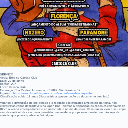
SERVIÇO
Arraial Emo no Carioca Club
Data: 22 de junho
Horário: 23h
Local: Carioca Club
Endereço: Rua Cardeal Arcoverde, n° 2899, São Paulo – SP
Ingresso:
https://www.clubedoingresso.com/evento/arraialemo-openbar
Classificação etária: 18 anos (Necessária a apresentação de documento com foto)
Visando a diminuição do lixo gerado e a redução dos impactos ambientais da festa, não
utilizaremos copos descartáveis no Open Bar. Teremos à disposição os copos colecionáveis do
Bloco à venda antecipadamente no nosso site e no dia da festa. Caso queira levar o seu copo
não descartável de casa, será permitido uma unidade por pessoa, desde que não seja de
material que possa quebrar e ferir alguém.