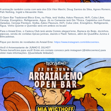
A animação também conta com sets dos DJs Vitor Marchi, Doug Santos da Silva, Agnes Romero,
Fish Nothing, Ingrid e Alexandre Xisto.
O Open Bar Tradicional Bloco Emo, na Pista, terá Vodka, Askov Flavours, Hi-Fi, Cuba Libre,
Cerveja, Energético, Refrigerante, Água. Já no Camarote terá Gin Tônica, Caipirinha com Frutas
Variadas, Cerveja Premium, Vodka, Askov Flavours, Hi-Fi, Cuba Libre, Energético, Refrigerante,
Água. Vinho Quente e Quentão será em ambos os locais!
Para o Arraial Emo, o Carioca Club terá ainda Correio elegant’emo, Barraca do Beijo, docinhos,
pipocas, venda de comidas típicas juninas, stands e Flash Tattoos, além de Quadrilha Junina e
Brincadeiras.
Fique por dentro de novidades do Arraial Emo:
https://www.instagram.com/xblocoemox
.
Você é Aniversariante de JUNHO E JULHO?
Temos benefícios para você! Entre em contato conosco pelo instagram (@xblocoemox) para
obter mais informações. (Quantidade limitada!)