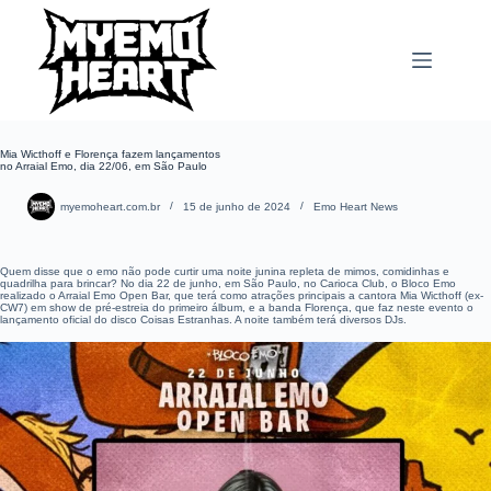
Pular
para
o
conteúdo
Mia Wicthoff e Florença fazem lançamentos
no Arraial Emo, dia 22/06, em São Paulo
myemoheart.com.br
15 de junho de 2024
Emo Heart News
Quem disse que o emo não pode curtir uma noite junina repleta de mimos, comidinhas e
quadrilha para brincar? No dia 22 de junho, em São Paulo, no Carioca Club, o Bloco Emo
realizado o Arraial Emo Open Bar, que terá como atrações principais a cantora Mia Wicthoff (ex-
CW7) em show de pré-estreia do primeiro álbum, e a banda Florença, que faz neste evento o
lançamento oficial do disco Coisas Estranhas. A noite também terá diversos DJs.