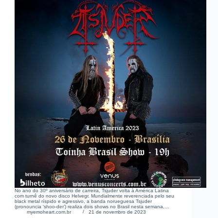
No ano do 30º aniversário de carreira, Tsjuder volta à América Latina
com turnê do novo disco Helvegr. Mundialmente reverenciada pelo seu
black metal ríspido e agressivo, a banda norueguesa Tsjuder
(pronouncia ‘shoo-der’) realiza dois shows no Brasil nesta semana,…
myemoheart.com.br
21 de novembro de 2023