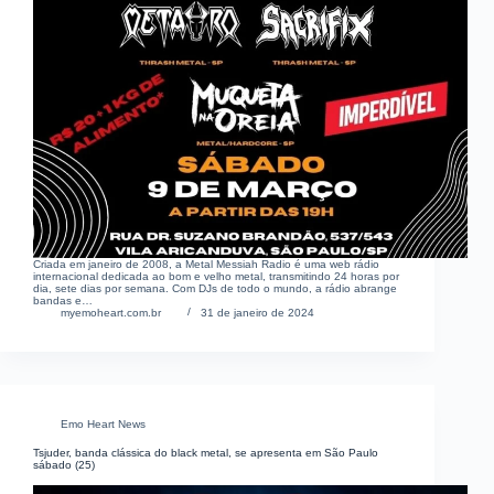
Criada em janeiro de 2008, a Metal Messiah Radio é uma web rádio
internacional dedicada ao bom e velho metal, transmitindo 24 horas por
dia, sete dias por semana. Com DJs de todo o mundo, a rádio abrange
bandas e…
myemoheart.com.br
31 de janeiro de 2024
Emo Heart News
Tsjuder, banda clássica do black metal, se apresenta em São Paulo
sábado (25)