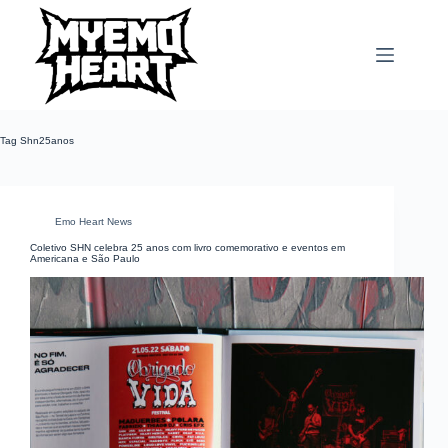
Pular
para
o
conteúdo
Tag
Shn25anos
Emo Heart News
Coletivo SHN celebra 25 anos com livro comemorativo e eventos em
Americana e São Paulo