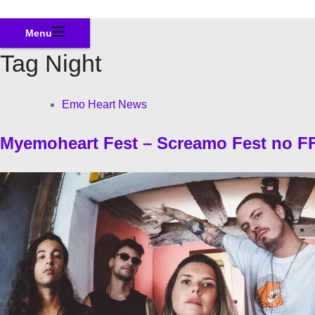
Menu
Tag
Night
Emo Heart News
Myemoheart Fest – Screamo Fest no 