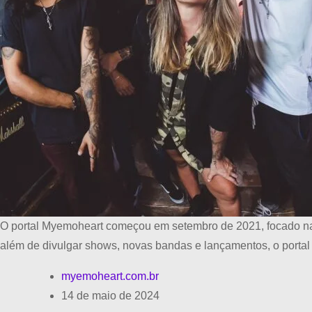
O portal Myemoheart começou em setembro de 2021, focado na 
além de divulgar shows, novas bandas e lançamentos, o porta
myemoheart.com.br
14 de maio de 2024