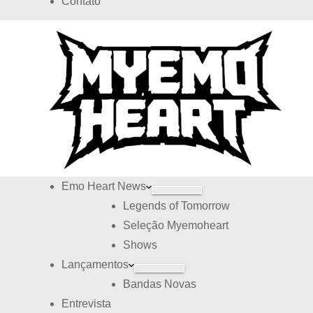
Contato
d
s
o
Emo Heart News
Legends of Tomorrow
Seleção Myemoheart
Shows
Lançamentos
Bandas Novas
Entrevista