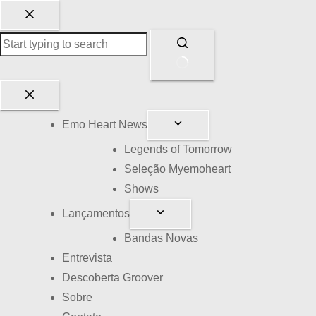
P
u
l
a
r
S
p
e
Emo Heart News
a
m
r
r
Legends of Tomorrow
a
e
Seleção Myemoheart
o
s
Shows
c
u
Lançamentos
o
l
Bandas Novas
n
t
Entrevista
t
a
Descoberta Groover
e
d
Sobre
ú
o