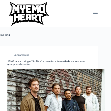
Pular
para
o
conteúdo
Tag
jbng
Lançamentos
JBNG lança o single “So Nice” e mantém a intensidade de seu som
grunge e alternativo