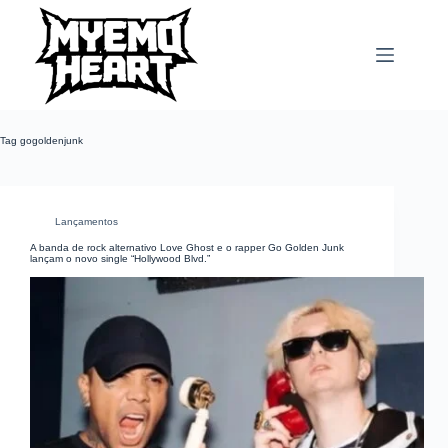
Pular
para
o
conteúdo
Tag
gogoldenjunk
Lançamentos
A banda de rock alternativo Love Ghost e o rapper Go Golden Junk
lançam o novo single “Hollywood Blvd.”